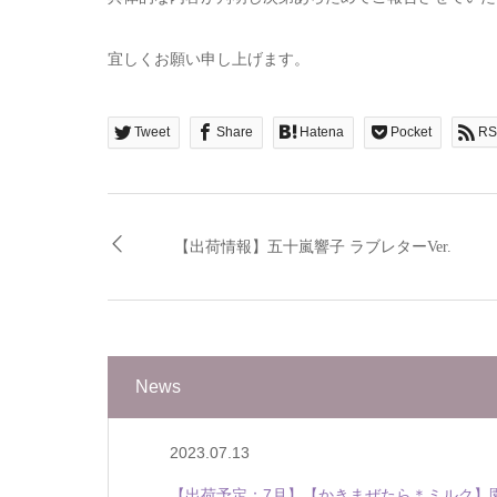
宜しくお願い申し上げます。
Tweet
Share
Hatena
Pocket
RS
【出荷情報】五十嵐響子 ラブレターVer.
News
2023.07.13
【出荷予定：7月】【かきまぜたら＊ミルク】