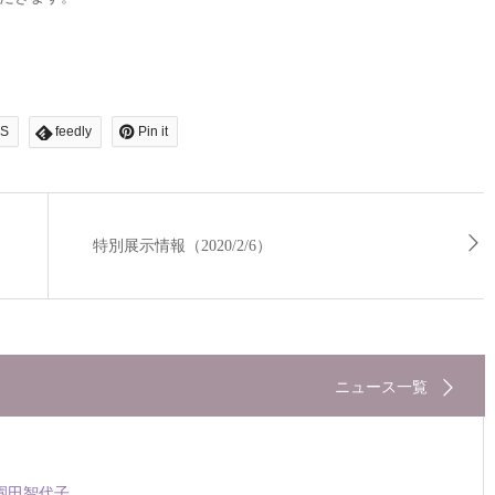
S
feedly
Pin it
特別展示情報（2020/2/6）
ニュース一覧
園田智代子