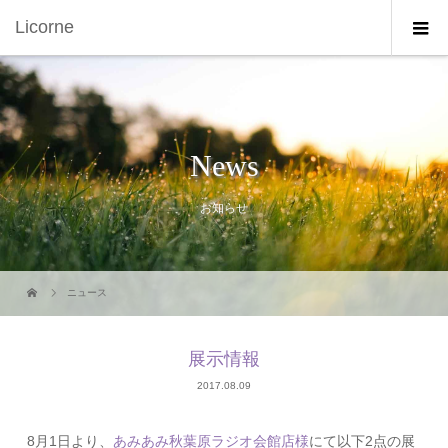
Licorne
News
お知らせ
ニュース
展示情報
2017.08.09
8月1日より、
あみあみ秋葉原ラジオ会館店様
にて以下2点の展