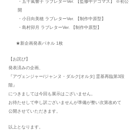
・五十嵐響子 ラブレターVer. 【監修中デコマス】 ※初公
開
・小日向美穂 ラブレターVer. 【制作中原型】
・島村卯月 ラブレターVer. 【制作中原型】
★新企画発表パネル 1枚
【お詫び】
発表済みの企画、
『アヴェンジャー/ジャンヌ・ダルク[オルタ] 霊基再臨第3段
階』
につきましては今回も展示はございません。
お待たせして申し訳ございませんが準備が整い次第改めて
公開させていただきます。
以上となります。